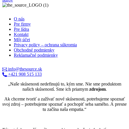
O nás
Pre firmy
Pre lídra
Kontakt
Môj účet
Privacy policy – ochrana súkromia
Obchodné podmienky
Reklamačné podmienky
info@thesource.sk
+421 908 515 133
„Naše skúsenosti nedefinujú to, kým sme. Nie sme produktom
našich skúseností. Sme ich priamym
zdrojom
.
Ak chceme tvoriť a zažívať nové skúsenosti, potrebujeme spoznať
svoj zdroj – potrebujeme spoznať a pochopiť seba samého. A presne
tu začína naša empatia.“