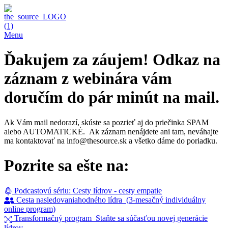
Menu
Ďakujem za záujem!
Odkaz na
záznam z webinára vám
doručím do pár minút na mail.
Ak Vám mail nedorazí, skúste sa pozrieť aj do priečinka SPAM
alebo AUTOMATICKÉ. Ak záznam nenájdete ani tam, neváhajte
ma kontaktovať na info@thesource.sk a všetko dáme do poriadku.
Pozrite sa ešte na:
Podcastovú sériu: Cesty lídrov - cesty empatie
Cesta nasledovaniahodného lídra (3-mesačný individuálny
online program)
Transformačný program Staňte sa súčasťou novej generácie
lídrov