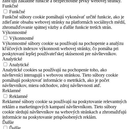
zaisťujú základné funkcie a bezpečnostné prvky webovej stránky.
Funkčné
Funkčné
Funkčné súbory cookie pomáhajú vykonávať určité funkcie, ako je
zdieľanie obsahu webovej stránky na platformách sociálnych médií,
zhromažďovanie spätnej väzby a ďalšie funkcie tretích strán.
Výkonnostné
Výkonnostné
Výkonnostné súbory cookie sa používajú na pochopenie a analýzu
kľúčových indexov výkonnosti webovej stránky, čo pomáha pri
poskytovaní lepšej používateľskej skúsenosti pre návštevníkov.
Analytické
Analytické
Analytické cookies sa používajú na pochopenie toho, ako
návštevníci interagujú s webovou stránkou. Tieto súbory cookie
pomáhajú poskytovať informácie o metrikách, ako je počet
návštevníkov, miera odchodov, zdroj návštevnosti atď.
Reklamné
Reklamné
Reklamné súbory cookie sa používajú na poskytovanie relevantných
reklám a marketingových kampaní návštevníkom. Tieto súbory
cookie sledujú návštevníkov na webových stránkach a zhromažďujú
informácie na poskytovanie prispôsobených reklám.
Ďalšie
Ďalšie