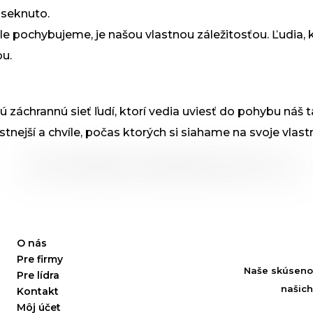
aseknuto.
ile pochybujeme, je našou vlastnou záležitosťou. Ľudia,
bu.
ú záchrannú sieť ľudí, ktorí vedia uviesť do pohybu náš t
tnejší a chvíle, počas ktorých si siahame na svoje vlast
O nás
Pre firmy
Naše skúseno
Pre lídra
našic
Kontakt
Môj účet