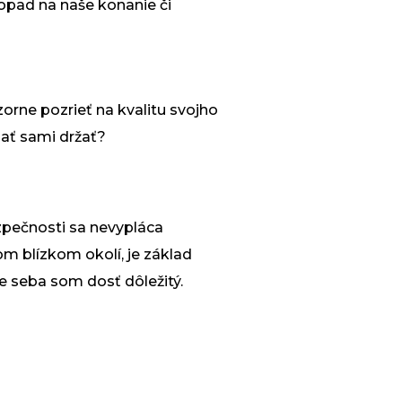
opad na naše konanie či
rne pozrieť na kvalitu svojho
dať sami držať?
ezpečnosti sa nevypláca
m blízkom okolí, je základ
e seba som dosť dôležitý.