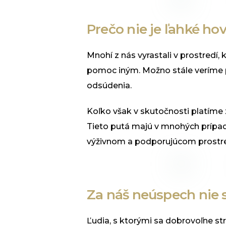
Prečo nie je ľahké hov
Mnohí z nás vyrastali v prostredí
pomoc iným. Možno stále veríme pr
odsúdenia.
Koľko však v skutočnosti platíme 
Tieto putá majú v mnohých prípad
výživnom a podporujúcom prostre
Za náš neúspech nie 
Ľudia, s ktorými sa dobrovoľne s