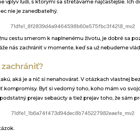
plyv ľudí, s ktorými sa stretávame najčastejšie. Ich d
c nie je zanedbateľný.
nu cestu smerom k naplnenému životu, je dobré sa pozo
okáže nás zachrániť v momente, keď sa už nebudeme vlá
 zachrániť?
takú, aká je a nič si nenahovárať. V otázkach vlastnej b
obiť kompromisy. Byť si vedomý toho, koho mám vo svojo
odstatný prejav sebaúcty a tiež prejav toho, že sám pr
tázok.