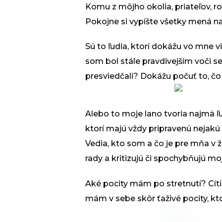
Komu z môjho okolia, priateľov, r
Pokojne si vypíšte všetky mená n
Sú to ľudia, ktorí dokážu vo mne 
som bol stále pravdivejším voči
presviedčali? Dokážu počuť to, č
Alebo to moje lano tvoria najmä ľ
ktorí majú vždy pripravenú nejakú 
Vedia, kto som a čo je pre mňa v 
rady a kritizujú či spochybňujú m
Aké pocity mám po stretnutí? Cít
mám v sebe skôr ťaživé pocity, kt