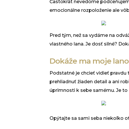
Častokrát nevedome podceňujeme v
emocionálne rozpoloženie ale vôbe
Pred tým, než sa vydáme na odváž
vlastného lana. Je dosť silné? D
Dokáže ma moje lano
Podstatné je chcieť vidieť pravdu 
prehliadnuť žiaden detail a ani r
úprimnosti k sebe samému. Je to p
Opýtajte sa sami seba niekoľko o