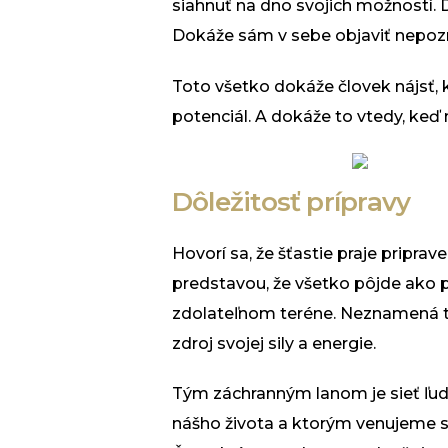
siahnuť na dno svojich možností. 
Dokáže sám v sebe objaviť nepozna
Toto všetko dokáže človek nájsť, k
potenciál. A dokáže to vtedy, keď
Dôležitosť prípravy
Hovorí sa, že šťastie praje pripr
predstavou, že všetko pôjde ako 
zdolateľnom teréne. Neznamená to
zdroj svojej sily a energie.
Tým záchranným lanom je sieť ľudí
nášho života a ktorým venujeme sv