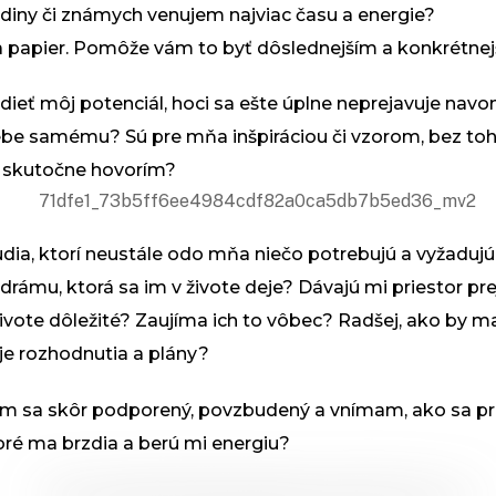
odiny či známych venujem najviac času a energie?
a papier. Pomôže vám to byť dôslednejším a konkrétnej
vidieť môj potenciál, hoci sa ešte úplne neprejavuje na
 sebe samému?
Sú pre mňa inšpiráciou či vzorom, bez to
o skutočne hovorím?
udia, ktorí neustále odo mňa niečo potrebujú a vyžadujú
drámu, ktorá sa im v živote deje? Dávajú mi priestor pr
živote dôležité? Zaujíma ich to vôbec? Radšej, ako by m
oje rozhodnutia a plány?
im sa skôr podporený, povzbudený a vnímam, ako sa pri
oré ma brzdia a berú mi energiu?