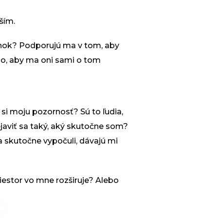
ším.
vonok? Podporujú ma v tom, aby
ho, aby ma oni sami o tom
 si moju pozornosť? Sú to ľudia,
ejaviť sa taký, aký skutočne som?
a skutočne vypočuli, dávajú mi
estor vo mne rozširuje? Alebo