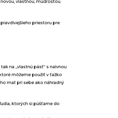
ý novou, vlastnou, múdrosťou.
 pravdivejšieho priestoru pre
tak na „vlastnú päsť“ s naivnou
 ktoré môžeme použiť v ťažko
 ho mať pri sebe ako náhradný
ľudia, ktorých si púšťame do