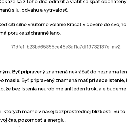
Dokáže sa z toho dna odraziť a vrátiť sa späť obohaten
nú silu, odvahu a vytrvalosť.
eď cíti silné vnútorné volanie kráčať v dôvere do svojho
 má poruke záchranné lano.
aveným. Byť pripravený znamená nekráčať do neznáma len 
po masle. Byť pripravený znamená mať pri sebe istenie,
, že bez istenia neurobíme ani jeden krok, ale budeme
, ktorých máme v našej bezprostrednej blízkosti. Sú to 
oj čas, pozornosť a energiu.