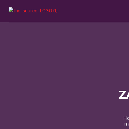
Z
Ho
ma