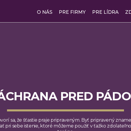
O NÁS
PRE FIRMY
PRE LÍDRA
Z
ÁCHRANA PRED PÁD
vorí sa, že šťastie praje pripraveným. Byť pripravený znam
ť pri sebe istenie, ktoré môžeme použiť v ťažko zdolateľ