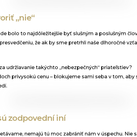
oriť „nie“
, kde bolo to najdôležitejšie byť slušným a poslušným č
esvedčeniu, že ak by sme pretrhli naše dlhoročné vzťa
za udržiavanie takýchto „nebezpečných“ priateľstiev?
och privysokú cenu – blokujeme sami seba v tom, aby s
dí.
sú zodpovední iní
tretávame, nemajú tú moc zabrániť nám v úspechu. Nie s