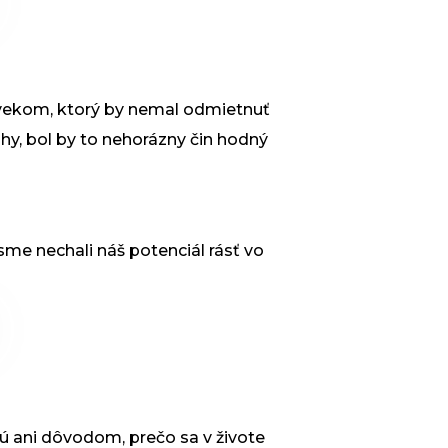
lovekom, ktorý by nemal odmietnuť
hy, bol by to nehorázny čin hodný
me nechali náš potenciál rásť vo
ú ani dôvodom, prečo sa v živote