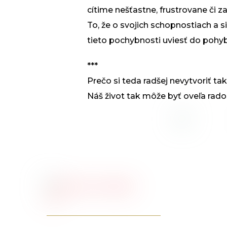
cítime nešťastne, frustrovane či z
To, že o svojich schopnostiach a s
tieto pochybnosti uviesť do pohy
***
Prečo si teda radšej nevytvoriť tak
Náš život tak môže byť oveľa rados