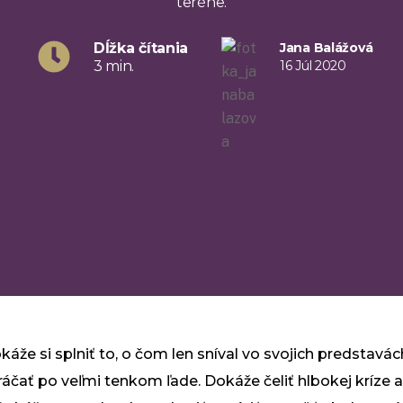
teréne.
Dĺžka čítania
Jana Balážová
3 min.
16 Júl 2020
áže si splniť to, o čom len sníval vo svojich predstavách
 kráčať po veľmi tenkom ľade. Dokáže čeliť hlbokej kríz