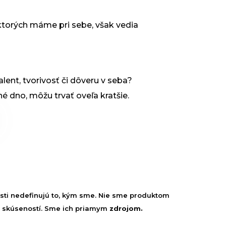
 ktorých máme pri sebe, však vedia
alent, tvorivosť či dôveru v seba?
né dno, môžu trvať oveľa kratšie.
sti nedefinujú to, kým sme. Nie sme produktom
h skúseností. Sme ich priamym
zdrojom.